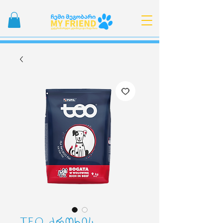
TEO ძროხის