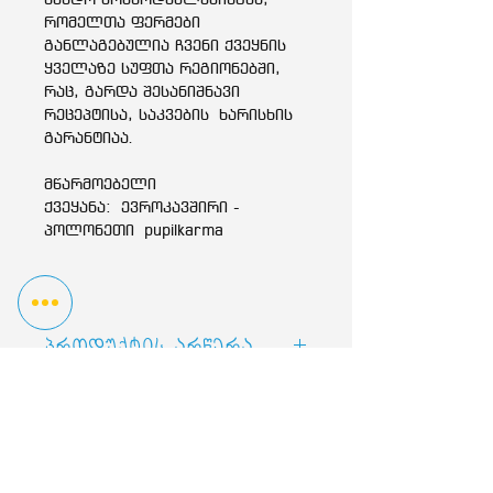
რომელთა ფერმები
განლაგებულია ჩვენი ქვეყნის
ყველაზე სუფთა რეგიონებში,
რაც, გარდა შესანიშნავი
რეცეპტისა, საკვების ხარისხის
გარანტიაა.
მწარმოებელი
ქვეყანა: ევროკავშირი -
პოლონეთი pupilkarma
პროდუქტის არწერა
TEO ძროხის ხორცით მდიდარი
ძაღლის მშრალი საკვები.
შემადგენლობა:
მარცვლეული,
მისამართები
ხორცი და ცხოველური
წარმოებულები (24%, საქონლის
ტბელ აბუსერიძის 4