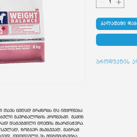
კალათაში დამ
პროდუქტის ა
VET RESPONSE W
საკვები ზრდასრუ
რეკომენდებული ჭ
ძაღლის ამ გასახ
ენერგეტიკული ღი
შემადგენლობა:
ქა
ი თავს ცუდად გრძნობს და იმყოფება
შვრიის ქატო, ხმ
ებული მკურნალობის პროცესში. მაშინ
ჰიდროლიზებული 
რად დაგეგმილი დიეტის მხარდაჭერა.
ხმელი ჭარხლის 
იკულად, ზოგჯერ მსუბუქად, მაგრამ
ვარდკაჭაჭას ექს
ავედ. თითოეული ეს მდგომარეობა