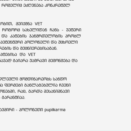
ხმელი საფუარი (
ს, რომელიც ეძღვნება კონკრეტულ
წყარო), მინერალე
ქონდროიტინი.
ნედლი ცილა: 32.
ობით, შეიქმნა VET
12.0%, ნედლი ცხი
 როგორც სახელიდან ჩანს - ვეტერი
8.0%, კალციუმი: 
ა და კატების ჯანმრთელობის პრობლ
ომეგა-3 ცხიმოვანი
ომპეტენტური პოლონელი და უცხოელი
ცხიმოვანი მჟავები
რების და მეცნიერებისაგან.
დანამატები: კვები
პტებისა და VET
ვიტამინი A (3a672
ავად გაიარა უამრავი შემოწმება და
(3a671): 1,000 IU,
ვიტამინი C (3a300
(3a314, ვიტამინი 
ედლეული მომდინარეობს სანდო
(3a831): 7 მგ, ვიტ
ა ფერმები განლაგებულია ჩვენი
ვიტამინი B12: 0,
ონებში, რაც, გარდა შესანიშნავი
მონოჰიდრატი (3b6
ს გარანტიაა.
სულფატის მონოჰიდ
სულფატი 3: 3501
ავშირი - პოლონეთი pupilkarma
სულფატის პენტაჰი
კალციუმის იოდატი
ნატრიუმის სელენიტ
კარნიტინი (3a910)