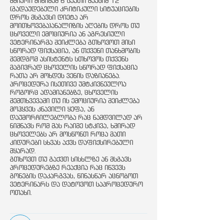
მშიერი მინიმუმ 6 საათი მაქსიმ 12
(გადაუდებელი კრიტიკული სიტუაციების
დროს მსგავსი დიეტა არ
მოითხოვება)ანალიზის აღების დროს თუ
ცხოველი ემოციურია ან აგრესიული
ვეტერინარმა შეიძლება გთხოვოთ მისი
სწორად ფიქსაცია, ან თქვენი თანხმობის
შემდგომ ასისტენტს სთხოვოს თქვენს
მაგივრად ცხოველის სწორად ფიქსაცია
რათა არ მოხდეს ვენის დაზიანება.
პროცედურა ისეთივე უმტკივნეულოა
როგორც ადამიანებზე, ცხოველის
შემთხვევაში თუ ის ემოციურია შეიძლება
მოჰყვეს კნავილი ყეფა, ან
დაუმორჩილებლობა რაც ნამდვილად არ
ნიშნავს რომ მას რაიმე სტკივა, ხშირად
ცხოველებს არ მოსწონთ როცა მათი
კიდურები სხვას აქვს დაფიქსირებული
მყარად.
გთხოვთ თუ გაქვთ სისხლზე ან მსგავს
პროცედურებზე რეაქცია რაც იწვევს
გონების დაკარგვას, წინასწარ აცნობოთ
ვეტერინარს და დატოვოთ საპროცედურო