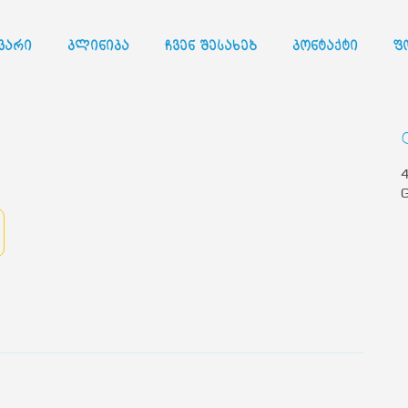
ვარი
კლინიკა
ჩვენ შესახებ
კონტაქტი
ფ
4
G